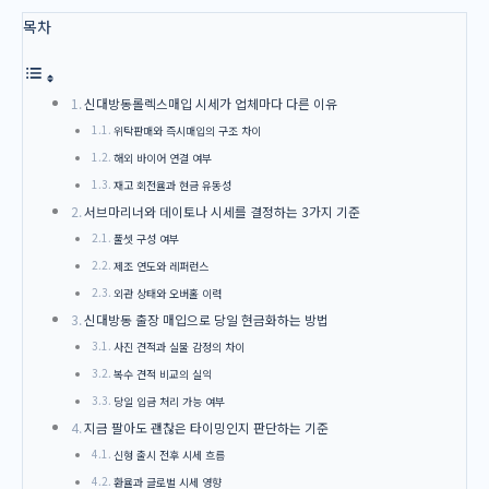
목차
신대방동롤렉스매입 시세가 업체마다 다른 이유
위탁판매와 즉시매입의 구조 차이
해외 바이어 연결 여부
재고 회전율과 현금 유동성
서브마리너와 데이토나 시세를 결정하는 3가지 기준
풀셋 구성 여부
제조 연도와 레퍼런스
외관 상태와 오버홀 이력
신대방동 출장 매입으로 당일 현금화하는 방법
사진 견적과 실물 감정의 차이
복수 견적 비교의 실익
당일 입금 처리 가능 여부
지금 팔아도 괜찮은 타이밍인지 판단하는 기준
신형 출시 전후 시세 흐름
환율과 글로벌 시세 영향