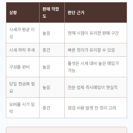
판매 적합
상황
판단 근거
도
시세가 평균 이
높음
현재 시점이 유리한 판매 구간
상
시세 하락 추세
중간
빠른 정리가 유리할 수 있음
풀셋은 시세 대비 높은 매입가
구성품 완비
높음
가능
당일 현금화 필
높음
전문 업체 즉시매입이 현실적
요
오버홀 시기 임
중간
점검 비용 발생 전 정리 고려
박