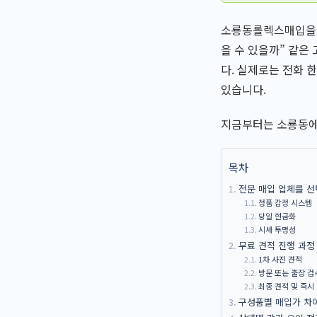
소룡동롤렉스매입을 알
을 수 있을까” 같은
다. 실제로는 전화 
있습니다.
지금부터는 소룡동에서
목차
전문 매입 업체를 선
정품 감정 시스템
당일 현금화
시세 투명성
무료 견적 진행 과정
1차 사진 견적
방문 또는 출장 검
최종 견적 및 즉시
구성품별 매입가 차