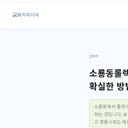
콘
텐
츠
로
건
너
뛰
json
기
소룡동롤렉
확실한 방
소룡동에서 롤렉스
하는 것입니다. 보
고 명품시계도 예