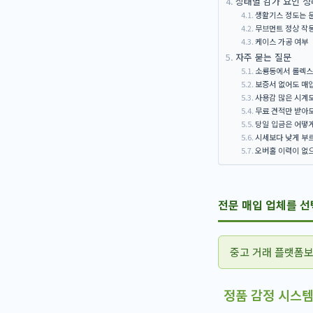
상태별 감가 요인 정
생활기스 정도는 
무브먼트 정상 작
케이스 가공 여부
자주 묻는 질문
소룡동에서 롤렉스 
보증서 없어도 매
사용감 많은 시계도
무료 견적만 받아도
당일 입금은 어떻
시세보다 낮게 부
오버홀 이력이 없
전문 매입 업체를 선
중고 거래 플랫폼보
정품 감정 시스