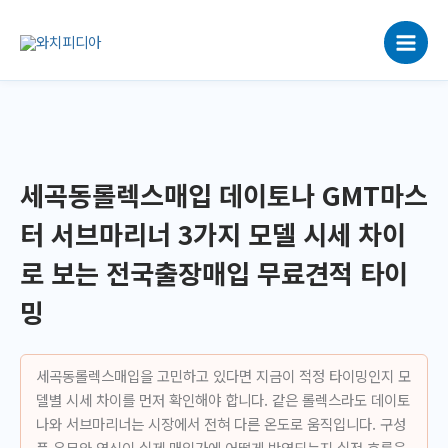
콘
텐
츠
로
건
너
뛰
기
세곡동롤렉스매입 데이토나 GMT마스
터 서브마리너 3가지 모델 시세 차이
로 보는 전국출장매입 무료견적 타이
밍
세곡동롤렉스매입을 고민하고 있다면 지금이 적정 타이밍인지 모
델별 시세 차이를 먼저 확인해야 합니다. 같은 롤렉스라도 데이토
나와 서브마리너는 시장에서 전혀 다른 온도로 움직입니다. 구성
품 유무와 연식이 실제 매입가에 어떻게 반영되는지 실전 흐름을