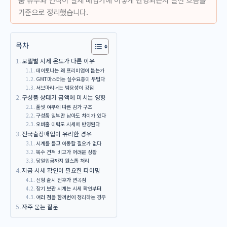
기준으로 정리했습니다.
목차
모델별 시세 온도가 다른 이유
데이토나는 왜 프리미엄이 붙는가
GMT마스터는 실수요층이 두텁다
서브마리너는 범용성이 강점
구성품 상태가 금액에 미치는 영향
풀셋 여부에 따른 감가 구조
구성품 일부만 남아도 차이가 있다
오버홀 이력도 시세에 반영된다
전국출장매입이 유리한 경우
시계를 들고 이동할 필요가 없다
복수 견적 비교가 어려운 상황
당일입금까지 원스톱 처리
지금 시세 확인이 필요한 타이밍
신형 출시 전후가 변곡점
장기 보관 시계는 시세 확인부터
여러 점을 한꺼번에 정리하는 경우
자주 묻는 질문