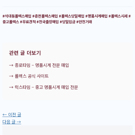
#석대동롤렉스매입
#춘천롤렉스매입
#롤렉스당일매입
#명품시계매입
#롤렉스시세
#
중고롤렉스
#무료견적
#전국출장매입
#당일입금
#안전거래
관련 글 더보기
→ 종로타임 – 명품시계 전문 매입
→ 롤렉스 공식 사이트
→ 럭스타임 – 중고 명품시계 매입 전문
←
이전 글
다음 글
→