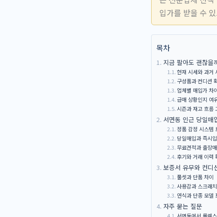
입가를 받을 수 
목차
지금 팔아도 괜찮을까
현재 시세와 과거 
구성품과 컨디션 
업체별 매입가 차
급매 상황인지 여
시즌과 재고 흐름 
서면동 인근 당일매
정품 감정 시스템 
당일매입과 즉시입
무료견적과 출장매
후기와 거래 이력 
보증서 유무와 컨디
풀셋과 단품 차이
사용감과 스크래치
연식과 단종 모델
자주 묻는 질문
서면동에서 롤렉스 