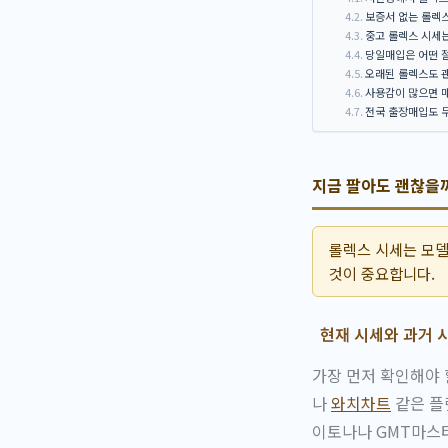
보증서 없는 롤렉
중고 롤렉스 시세
당일매입은 어떤 
오래된 롤렉스도 괜
사용감이 많으면 
전국 출장매입도 
지금 팔아도 괜찮을까
롤렉스 시세는 모델
것이 중요합니다.
현재 시세와 과거 
가장 먼저 확인해야 
나
와치차트
같은 플
이토나나 GMT마스터