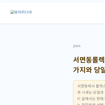
콘
텐
츠
로
건
너
뛰
json
기
서면동롤렉스
가지와 당
서면동에서 롤렉스
계 시세는 모델과
이 글에서는 판매
는 전문업체 선택