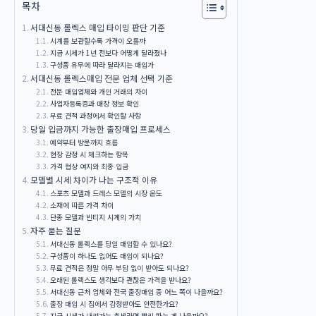
목차
서대신동 롤렉스 매입 타이밍 판단 기준
시계를 보관할수록 가격이 오를까
지금 시세가 1년 전보다 어떻게 달라졌나
구성품 유무에 따라 달라지는 매입가
서대신동 롤렉스매입 전문 업체 선택 기준
전문 매입업체와 개인 거래의 차이
사업자등록증과 매장 정보 확인
무료 견적 과정에서 확인할 사항
당일 입금까지 가능한 출장매입 프로세스
예약부터 방문까지 흐름
현장 감정 시 체크하는 항목
가격 협상 여지와 최종 입금
모델별 시세 차이가 나는 구조적 이유
스포츠 모델과 드레스 모델의 시장 온도
소재에 따른 가격 차이
단종 모델과 빈티지 시계의 가치
자주 묻는 질문
서대신동 롤렉스를 당일 매입할 수 있나요?
구성품이 하나도 없어도 매입이 되나요?
무료 견적은 정말 아무 부담 없이 받아도 되나요?
오래된 롤렉스도 생각보다 괜찮은 가격을 받나요?
서대신동 근처 업체와 전국 출장매입 중 어느 쪽이 나을까요?
출장 매입 시 집에서 감정받아도 안전한가요?
지금 시세가 내려가는 추세라면 빨리 파는 게 나을까요?