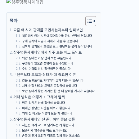
목차
요즘 왜 시계 판매를 고민하는지부터 살펴보면
착용하지 않는 시간이 길어질수록 관리 부담이 커집니다
구매 당시와 지금의 시세가 다를 수 있습니다
급하게 팔기보다 흐름을 보고 판단하는 편이 유리합니다
상주명품시계매입에서 자주 보는 체크 포인트
외관 상태는 가장 먼저 보는 부분입니다
구성품이 있으면 설명이 훨씬 수월합니다
수리 이력도 미리 확인해두면 좋습니다
브랜드보다 모델과 상태가 더 중요한 이유
같은 브랜드라도 거래가가 크게 다를 수 있습니다
시세가 잘 나오는 모델은 움직임이 빠릅니다
보관 상태가 좋은 시계는 한 번 더 살펴볼 가치가 있습니다
거래 방식은 어떻게 비교해야 할까
방문 상담은 상태 확인이 빠릅니다
비대면 상담은 시간을 아끼기 좋습니다
거래 전 비교는 이렇게 보는 게 편합니다
상주명품시계매입 전 준비하면 좋은 것들
사진은 여러 각도로 남겨두는 게 좋습니다
보증서와 영수증은 따로 모아두세요
손목에 맞게 조정한 링크도 함께 확인해보세요