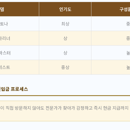
델
인기도
구성
토나
최상
마리너
상
마스터
상
저스트
중상
일입금 프로세스
이 직접 방문하지 않아도 전문가가 찾아가 감정하고 즉시 현금 지급까지