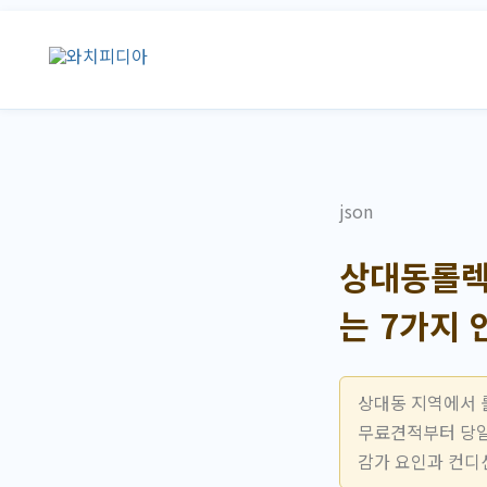
콘
텐
츠
로
건
너
뛰
json
기
상대동롤렉
는 7가지
상대동 지역에서 
무료견적부터 당일
감가 요인과 컨디