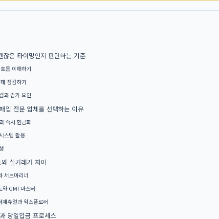
괜찮은 타이밍인지 판단하는 기준
 흐름 이해하기
상태 점검하기
검과 감가 요인
매입 전문 업체를 선택하는 이유
과 즉시 현금화
시스템 활용
성
도와 실거래가 차이
와 서브마리너
와 GMT마스터
퍼페츄얼과 익스플로러
과 당일입금 프로세스