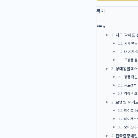
목차
지금 팔아도 
시세 변동
내 시계 
구성품 점
상대동롤렉스
정품 확인
무료견적 
감정 신뢰
모델별 인기
데이토나
데이저스트
오이스터
전국출장매입