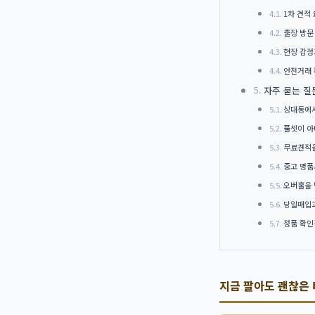
1차 견적
출장 방문
현장 감정
안전거래 
자주 묻는 질
상대동에서
풀셋이 아
무료견적을
중고 명품
오버홀을 
당일매입과
정품 확인
지금 팔아도 괜찮은