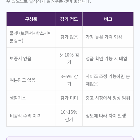
수 있으므로 솔직하게 알려주는 것이 좋습니다.
구성품
감가 정도
비고
풀셋 (보증서+박스+여
감가 없음
가장 높은 가격 형성
분링크)
5~10% 감
보증서 없음
정품 확인 가능 시 매입
가
3~5% 감
사이즈 조정 가능하면 문
여분링크 없음
가
제없음
생활기스
감가 미미
중고 시장에서 정상 범위
10~15%
비공식 수리 이력
정도에 따라 차이 발생
감가