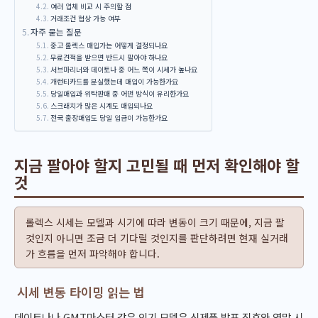
여러 업체 비교 시 주의할 점
거래조건 협상 가능 여부
자주 묻는 질문
중고 롤렉스 매입가는 어떻게 결정되나요
무료견적을 받으면 반드시 팔아야 하나요
서브마리너와 데이토나 중 어느 쪽이 시세가 높나요
개런티카드를 분실했는데 매입이 가능한가요
당일매입과 위탁판매 중 어떤 방식이 유리한가요
스크래치가 많은 시계도 매입되나요
전국 출장매입도 당일 입금이 가능한가요
지금 팔아야 할지 고민될 때 먼저 확인해야 할
것
롤렉스 시세는 모델과 시기에 따라 변동이 크기 때문에, 지금 팔
것인지 아니면 조금 더 기다릴 것인지를 판단하려면 현재 실거래
가 흐름을 먼저 파악해야 합니다.
시세 변동 타이밍 읽는 법
데이토나나 GMT마스터 같은 인기 모델은 신제품 발표 직후와 연말 시