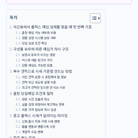
목차
사근동에서 롤렉스 매입 업체를 찾을 때 첫 번째 기준
출장 매입 가능 여부와 비용
정품 감정 시스템 보유 여부
당일 입금 조건 확인
구성품 유무에 따른 매입가 차이 구조
보증서 유무가 미치는 영향
박스와 여분 링크의 가치
단품 매입도 가능한 모델
복수 견적으로 시세 기준점 만드는 방법
사진 견적 요청 시 포함해야 할 정보
견적 회신 속도와 설명 수준
최고가 견적만 믿으면 안 되는 이유
출장 당일매입 조건과 절차
방문 시간 조율과 장소
실물 감정 과정에서 체크하는 항목
최종 가격 협상과 즉시 입금
중고 롤렉스 시세가 달라지는 타이밍
신형 출시 직후 구형 시세 변화
환율 변동과 명품시계 시장
계절적 수요 변화
자주 묻는 질문