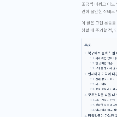
조금씩 바뀌고 어느 
연히 불안한 상태로 
이 글은 그런 분들을
청할 때 주의할 점,
목차
북구에서 롤렉스 팔 
시세 확인 없이 바
한 곳에만 의존
구성품 챙기지 않
업체마다 가격이 다
판매 경로의 차이
재고 여력
감정 능력과 신뢰
무료견적을 받을 때 
사진 견적의 한계
정확한 정보 제공
여러 업체 비교 필
당일입금이 가능한 