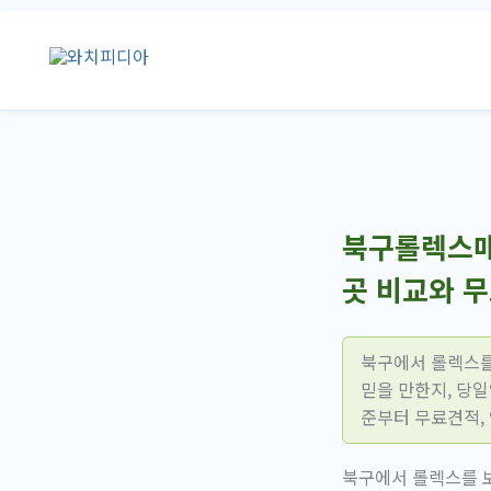
콘
텐
츠
로
건
너
뛰
기
북구롤렉스매
곳 비교와 
북구에서 롤렉스를
믿을 만한지, 당
준부터 무료견적,
북구에서 롤렉스를 보