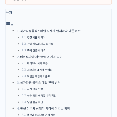
목차
북가좌동롤렉스매입 시세가 업체마다 다른 이유
감정 기준의 차이
판매 채널과 재고 회전율
즉시 현금화 여부
데이토나와 서브마리너 시세 차이
데이토나 시세 흐름
서브마리너 시세 안정성
모델별 매입가 기준표
북가좌동 롤렉스 매입 진행 방식
사진 견적 요청
실물 감정과 최종 가격 확정
당일 현금 지급
풀셋 여부와 상태가 가격에 미치는 영향
풀셋과 본체만의 가격 차이