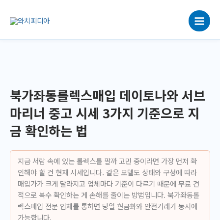
콘
텐
츠
로
건
너
뛰
기
북가좌동롤렉스매입 데이토나와 서브
마리너 중고 시세 3가지 기준으로 지
금 확인하는 법
지금 서랍 속에 있는 롤렉스를 팔까 고민 중이라면 가장 먼저 확
인해야 할 건 현재 시세입니다. 같은 모델도 상태와 구성에 따라
매입가가 크게 달라지고 업체마다 기준이 다르기 때문에 무료 견
적으로 복수 확인하는 게 손해를 줄이는 방법입니다. 북가좌동롤
렉스매입 전문 업체를 통하면 당일 현금화와 안전거래가 동시에
가능합니다.