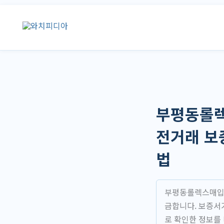
콘
텐
츠
로
건
너
뛰
기
부평동롤렉
전거래 보
법
부평동롤렉스매입을
금합니다. 보증서
로 확인한 정보를