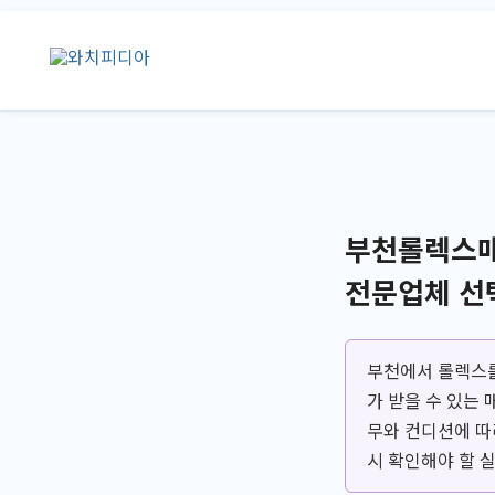
콘
텐
츠
로
건
너
뛰
기
부천롤렉스매
전문업체 선
부천에서 롤렉스를
가 받을 수 있는
무와 컨디션에 따
시 확인해야 할 