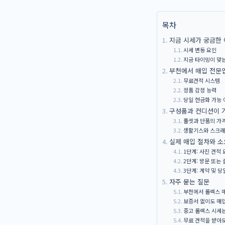
목차
지금 시세가 궁금한
시세 변동 요인
지금 타이밍이 맞
부천에서 매입 전문
무료견적 시스템
정품 감정 능력
당일 현금화 가능 
구성품과 컨디션이 
풀셋과 단품의 가
생활기스와 스크
실제 매입 절차와 소
1단계: 사진 견적 
2단계: 방문 또는 
3단계: 계약 및 
자주 묻는 질문
부천에서 롤렉스 
보증서 없이도 매
중고 롤렉스 시세
무료 견적을 받아도