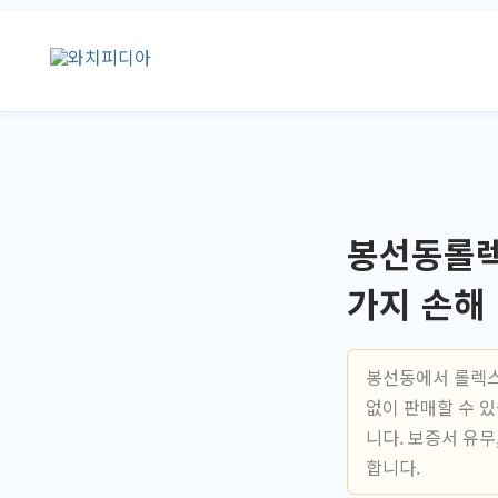
콘
텐
츠
로
건
너
뛰
기
봉선동롤렉
가지 손해
봉선동에서 롤렉스
없이 판매할 수 
니다. 보증서 유
합니다.