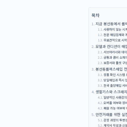
목차
지금 봉선동에서 롤
사용하지 않는 시
전문 매입업체와 
무료견적으로 시작
모델과 컨디션이 매
서브마리너와 데이
금통과 콤비 소재의
보증서와 풀셋 구
봉선동롤렉스매입 전
정품 확인 시스템 
당일매입과 즉시 
전국 출장매입 서
생활기스와 스크래치
일반적인 사용감의
오버홀 여부와 정
복원 가능 여부에 
안전거래를 위한 실
감정 과정의 투명
계약서 작성과 신분