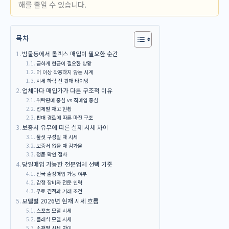
해를 줄일 수 있습니다.
목차
범물동에서 롤렉스 매입이 필요한 순간
급하게 현금이 필요한 상황
더 이상 착용하지 않는 시계
시세 하락 전 판매 타이밍
업체마다 매입가가 다른 구조적 이유
위탁판매 중심 vs 직매입 중심
업체별 재고 현황
판매 경로에 따른 마진 구조
보증서 유무에 따른 실제 시세 차이
풀셋 구성일 때 시세
보증서 없을 때 감가율
정품 확인 절차
당일매입 가능한 전문업체 선택 기준
전국 출장매입 가능 여부
감정 장비와 전문 인력
무료 견적과 거래 조건
모델별 2026년 현재 시세 흐름
스포츠 모델 시세
클래식 모델 시세
소재별 시세 차이