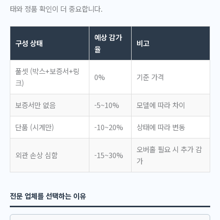
태와 정품 확인이 더 중요합니다.
예상 감가
구성 상태
비고
율
풀셋 (박스+보증서+링
0%
기준 가격
크)
보증서만 없음
-5~10%
모델에 따라 차이
단품 (시계만)
-10~20%
상태에 따라 변동
오버홀 필요 시 추가 감
외관 손상 심함
-15~30%
가
전문 업체를 선택하는 이유