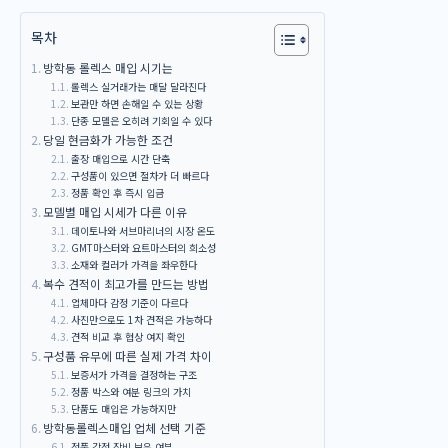
목차
방학동 롤렉스 매입 시기는
롤렉스 실거래가는 매달 달라진다
보관만 하면 손해일 수 있는 상황
단종 모델은 오히려 기회일 수 있다
당일 현금화가 가능한 조건
출장 매입으로 시간 단축
구성품이 있으면 절차가 더 빠르다
정품 확인 후 즉시 입금
모델별 매입 시세가 다른 이유
데이토나와 서브마리너의 시장 온도
GMT마스터와 요트마스터의 희소성
소재와 컬러가 가격을 좌우한다
복수 견적이 최고가를 만드는 방법
업체마다 감정 기준이 다르다
사진만으로도 1차 견적은 가능하다
견적 비교 후 협상 여지 확인
구성품 유무에 따른 실제 가격 차이
보증서가 가격을 결정하는 구조
정품 박스와 여분 링크의 가치
단품도 매입은 가능하지만
방학동롤렉스매입 업체 선택 기준
정품 감정 장비 보유 여부