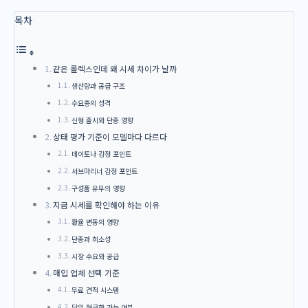
목차
같은 롤렉스인데 왜 시세 차이가 날까
생산량과 공급 구조
수요층의 성격
신형 출시와 단종 영향
상태 평가 기준이 모델마다 다르다
데이토나 감정 포인트
서브마리너 감정 포인트
구성품 유무의 영향
지금 시세를 확인해야 하는 이유
환율 변동의 영향
단종과 희소성
시장 수요와 공급
매입 업체 선택 기준
무료 견적 시스템
당일 현금화 가능 여부