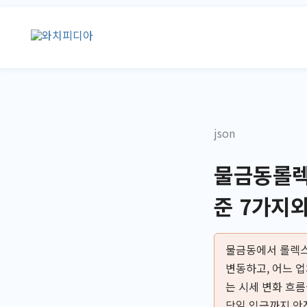
콘
텐
츠
로
건
너
뛰
json
기
물금동롤렉
준 7가지
물금동에서 롤렉스
변동하고, 어느 
는 시세 변화 흐름
당일 입금까지 안