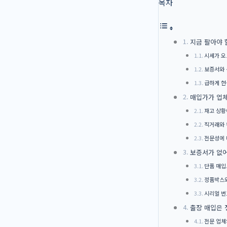
목차
지금 팔아야 
시세가 오
보증서와 
급하게 현
매입가가 업체
재고 상황
직거래와 
전문성에 
보증서가 없어
단품 매입
정품박스와
시리얼 번
출장 매입은 
전문 업체