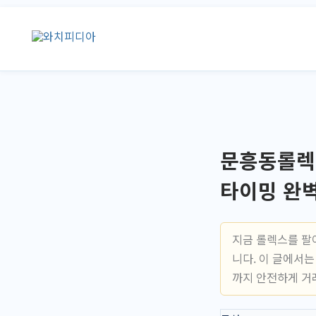
콘
텐
츠
로
건
너
뛰
기
문흥동롤렉
타이밍 완
지금 롤렉스를 팔
니다. 이 글에서
까지 안전하게 거