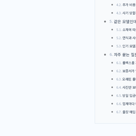
추가 비용
사기 당할
같은 모델인데
소재에 따
연식과 사
인기 모델
자주 묻는 질
롤렉스를 
보증서가
오래된 롤
사진만 보
당일 입금
업체마다 
출장 매입