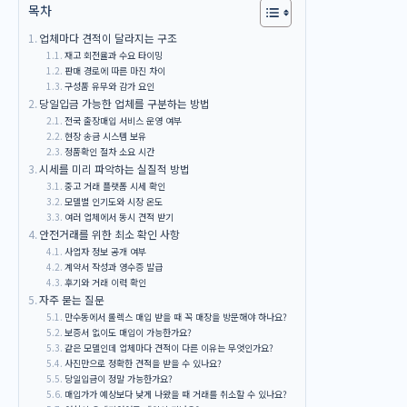
목차
업체마다 견적이 달라지는 구조
재고 회전율과 수요 타이밍
판매 경로에 따른 마진 차이
구성품 유무와 감가 요인
당일입금 가능한 업체를 구분하는 방법
전국 출장매입 서비스 운영 여부
현장 송금 시스템 보유
정품확인 절차 소요 시간
시세를 미리 파악하는 실질적 방법
중고 거래 플랫폼 시세 확인
모델별 인기도와 시장 온도
여러 업체에서 동시 견적 받기
안전거래를 위한 최소 확인 사항
사업자 정보 공개 여부
계약서 작성과 영수증 발급
후기와 거래 이력 확인
자주 묻는 질문
만수동에서 롤렉스 매입 받을 때 꼭 매장을 방문해야 하나요?
보증서 없이도 매입이 가능한가요?
같은 모델인데 업체마다 견적이 다른 이유는 무엇인가요?
사진만으로 정확한 견적을 받을 수 있나요?
당일입금이 정말 가능한가요?
매입가가 예상보다 낮게 나왔을 때 거래를 취소할 수 있나요?