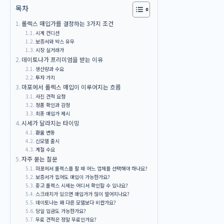
목차
롤렉스 매입가를 결정하는 3가지 조건
시계 컨디션
보증서와 박스 유무
시장 실거래가
데이토나가 프리미엄을 받는 이유
생산량과 수요
투자 가치
마포에서 롤렉스 매입이 이루어지는 흐름
사진 견적 요청
정품 확인과 감정
최종 매입가 제시
시세가 달라지는 타이밍
환율 변동
신모델 출시
계절 수요
자주 묻는 질문
마포에서 롤렉스를 팔 때 어느 업체를 선택해야 하나요?
보증서가 없어도 매입이 가능한가요?
중고 롤렉스 시세는 어디서 확인할 수 있나요?
스크래치가 있으면 매입가가 많이 떨어지나요?
데이토나는 왜 다른 모델보다 비싼가요?
당일 입금도 가능한가요?
무료 견적은 정말 무료인가요?