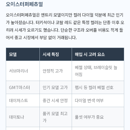
오이스터퍼페츄얼
오이스터퍼페츄얼은 엔트리 모델이지만 컬러 다이얼 덕분에 최근 인기
가 높아졌습니다. 터키석이나 코랄 레드 같은 특정 컬러는 단종 이후 오
히려 시세가 오르기도 했습니다. 단순한 구조라 오버홀 비용도 적게 들
어서 중고 시장에서 부담 없이 거래됩니다.
모델
시세 특징
매입 시 고려 요소
베젤 상태, 브레이슬릿 늘
서브마리너
안정적 고가
어짐
GMT마스터
인기 모델 고가
펩시 등 컬러 베젤 선호
데이저스트
중간 시세 안정
다이얼 변색 여부
품귀 모델 최고
데이토나
풀셋 여부가 중요
가