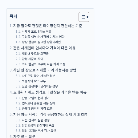
목차
지금 팔아도 괜찮은 타이밍인지 판단하는 기준
시세가 오르내리는 이유
구성품 여부가 가격에 미치는 영향
당장 현금이 필요한 상황이라면
같은 시계인데 업체마다 가격이 다른 이유
재판매 루트와 회전율
감정 기준의 차이
즉시 현금화 여부에 따른 가격 조정
사진 한 장으로 시세를 미리 가늠하는 방법
사진으로 확인 가능한 정보
보증서와 박스 유무
실물 감정에서 달라지는 경우
오래된 시계도 생각보다 괜찮은 가격을 받는 이유
단종 모델의 현재 평가
연식보다 중요한 작동 상태
금통과 콤비의 가격 흐름
처음 파는 사람이 가장 궁금해하는 실제 거래 흐름
사전 견적과 실물 감정
당일입금과 안전거래 구조
협상 여지와 추가 감가 요인
자주 묻는 질문