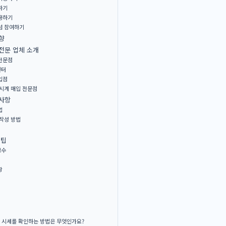
하기
활용하기
포럼 참여하기
향
전문 업체 소개
 전문점
센터
입점
 시계 매입 전문점
의사항
법
 작성 방법
 팁
보수
항
 시세를 확인하는 방법은 무엇인가요?