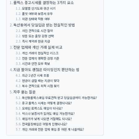
롤렉스 중고시세를 결정하는 3가지 요소
모델별 인기도와 생산 시기
풀셋 여부와 보증서 유무
외관 상태와 작동 여부
독산동에서 당일입금 받는 현실적인 방법
사진 견적으로 시간 절약
방문 또는 출장 감정 선택
즉시 계약과 현금 지급
전문 업체와 개인 거래 실제 비교
개인 거래의 현실적인 리스크
전문 업체의 명확한 감정 기준
시간과 안전 모두 확보
지금 팔아도 괜찮은 타이밍인지 판단하는 법
최근 1년간 시세 흐름
현금이 급할 때는 지금이 맞다
복수 견적으로 최적 시점 찾기
자주 묻는 질문
독산동롤렉스매입 무료견적 받고 당일입금까지 가능한가요?
중고 롤렉스 시세는 어떻게 결정되나요?
오래된 로렉스도 매입이 되나요?
박스나 보증서가 없어도 매입 가능한가요?
매입가가 낮게 나오면 거절해도 되나요?
전국출장매입은 어떻게 진행되나요?
개인 거래와 전문 업체 매입 중 어떤 게 나을까요?