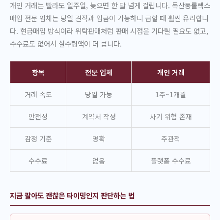
개인 거래는 빨라도 일주일, 늦으면 한 달 넘게 걸립니다. 독산동롤렉스
매입 전문 업체는 당일 견적과 입금이 가능하니 급할 때 훨씬 유리합니
다. 현금매입 방식이라 위탁판매처럼 판매 시점을 기다릴 필요도 없고,
수수료도 없어서 실수령액이 더 큽니다.
항목
전문 업체
개인 거래
거래 속도
당일 가능
1주~1개월
안전성
계약서 작성
사기 위험 존재
감정 기준
명확
주관적
수수료
없음
플랫폼 수수료
지금 팔아도 괜찮은 타이밍인지 판단하는 법