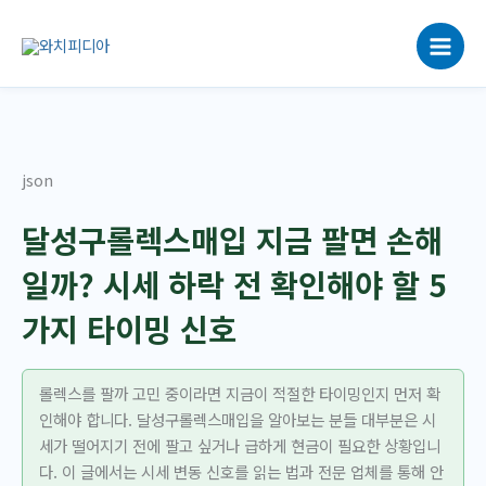
콘
텐
츠
로
건
너
뛰
json
기
달성구롤렉스매입 지금 팔면 손해
일까? 시세 하락 전 확인해야 할 5
가지 타이밍 신호
롤렉스를 팔까 고민 중이라면 지금이 적절한 타이밍인지 먼저 확
인해야 합니다. 달성구롤렉스매입을 알아보는 분들 대부분은 시
세가 떨어지기 전에 팔고 싶거나 급하게 현금이 필요한 상황입니
다. 이 글에서는 시세 변동 신호를 읽는 법과 전문 업체를 통해 안