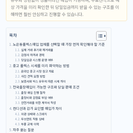
상 가격을 미리 확인한 뒤 당일입금까지 받을 수 있는 구조를 이
해하면 훨씬 안심하고 진행할 수 있습니다.
목차
노은동롤렉스매입 업체를 선택할 때 가장 먼저 확인해야 할 기준
실제 거래 후기와 재거래율
감정사 자격과 경력
당일입금 시스템 운영 여부
중고 롤렉스 시세를 미리 파악하는 방법
온라인 중고 시장 참고 자료
사진 견적 요청 방법
보증서와 박스 유무에 따른 시세 차이
전국출장매입이 가능한 구조와 당일 판매 조건
출장 매입 진행 절차
출장비와 감정료 부담 여부
안전거래를 위한 계약서 작성
컨디션과 감가 요인별 매입가 차이
외관 상태와 스크래치
무브먼트 작동 상태
부품 교체 이력
자주 묻는 질문