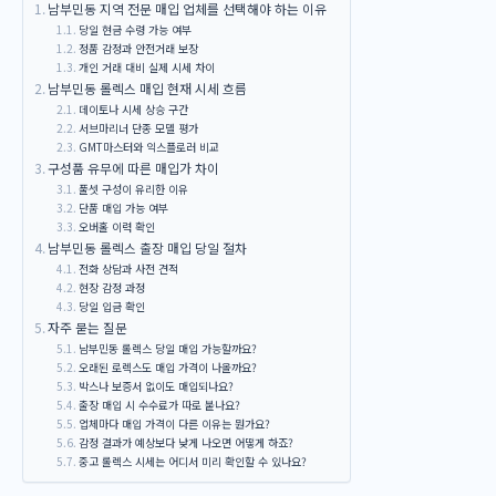
남부민동 지역 전문 매입 업체를 선택해야 하는 이유
당일 현금 수령 가능 여부
정품 감정과 안전거래 보장
개인 거래 대비 실제 시세 차이
남부민동 롤렉스 매입 현재 시세 흐름
데이토나 시세 상승 구간
서브마리너 단종 모델 평가
GMT마스터와 익스플로러 비교
구성품 유무에 따른 매입가 차이
풀셋 구성이 유리한 이유
단품 매입 가능 여부
오버홀 이력 확인
남부민동 롤렉스 출장 매입 당일 절차
전화 상담과 사전 견적
현장 감정 과정
당일 입금 확인
자주 묻는 질문
남부민동 롤렉스 당일 매입 가능할까요?
오래된 로렉스도 매입 가격이 나올까요?
박스나 보증서 없이도 매입되나요?
출장 매입 시 수수료가 따로 붙나요?
업체마다 매입 가격이 다른 이유는 뭔가요?
감정 결과가 예상보다 낮게 나오면 어떻게 하죠?
중고 롤렉스 시세는 어디서 미리 확인할 수 있나요?