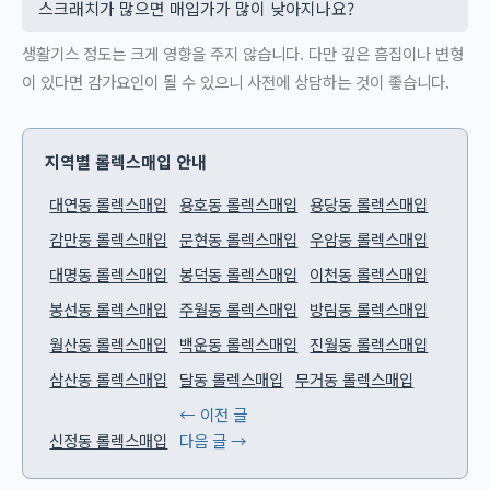
스크래치가 많으면 매입가가 많이 낮아지나요?
생활기스 정도는 크게 영향을 주지 않습니다. 다만 깊은 흠집이나 변형
이 있다면 감가요인이 될 수 있으니 사전에 상담하는 것이 좋습니다.
지역별 롤렉스매입 안내
대연동 롤렉스매입
용호동 롤렉스매입
용당동 롤렉스매입
감만동 롤렉스매입
문현동 롤렉스매입
우암동 롤렉스매입
대명동 롤렉스매입
봉덕동 롤렉스매입
이천동 롤렉스매입
봉선동 롤렉스매입
주월동 롤렉스매입
방림동 롤렉스매입
월산동 롤렉스매입
백운동 롤렉스매입
진월동 롤렉스매입
삼산동 롤렉스매입
달동 롤렉스매입
무거동 롤렉스매입
←
이전 글
신정동 롤렉스매입
다음 글
→