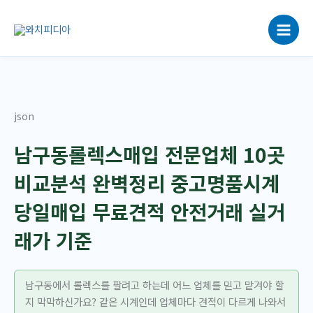
콘
텐
츠
로
건
너
뛰
json
기
남구동롤렉스매입 전문업체 10곳
비교분석 완벽정리 중고명품시계
당일매입 무료견적 안전거래 실거
래가 기준
남구동에서 롤렉스를 팔려고 하는데 어느 업체를 믿고 맡겨야 할
지 막막하신가요? 같은 시계인데 업체마다 견적이 다르게 나와서