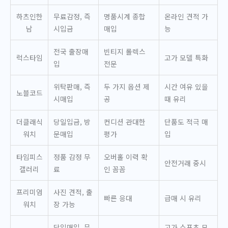
하츠인한
무료감정, 즉
명품시계 종합
온라인 견적 가
남
시입금
매입
능
전국 출장매
빈티지 롤렉스
럭스타임
고가 모델 특화
입
전문
위탁판매, 즉
두 가지 옵션 제
시간 여유 있을
노블코드
시매입
공
때 유리
더클래식
당일입금, 방
컨디션 관대한
단품도 적극 매
워치
문매입
평가
입
타임피스
정품 감정 무
오버홀 이력 확
안전거래 중시
갤러리
료
인 꼼꼼
프리미엄
사진 견적, 출
빠른 응대
급매 시 유리
워치
장 가능
당일매입, 무
고가 스포츠 모