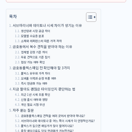
목차
서브마리너와 데이토나 시세 차이가 생기는 이유
생산량과 시장 공급 차이
모델별 수요층 분포
소재와 레퍼런스에 따른 가격 격차
금호동에서 복수 견적을 받아야 하는 이유
업체별 감정 기준 차이
무료 견적으로 기준 잡기
협상 가능 여부 확인
금호동롤렉스매입 전 확인해야 할 3가지
풀박스 유무와 가격 차이
오버홀 이력과 순정 부품 여부
즉시 현금화 가능 여부
지금 팔아도 괜찮은 타이밍인지 판단하는 법
최근 1년 시세 흐름 확인
신형 출시 여부와 영향
개인 필요 시점 우선
자주 묻는 질문
금호동롤렉스매입 견적을 여러 곳에서 받아야 하나요?
서브마리너와 데이토나 중 어느 쪽이 시세가 더 안정적인가요?
풀박스가 없으면 매입가가 많이 떨어지나요?
출장 매입으로도 당일 현금화가 가능한가요?