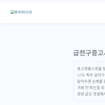
콘
텐
츠
로
건
너
뛰
기
금천구중고시
중고명품시계를 팔 
니다. 특히 금천
알아두면 손해를 
거래 전 확인할 
관련 글도 연결해