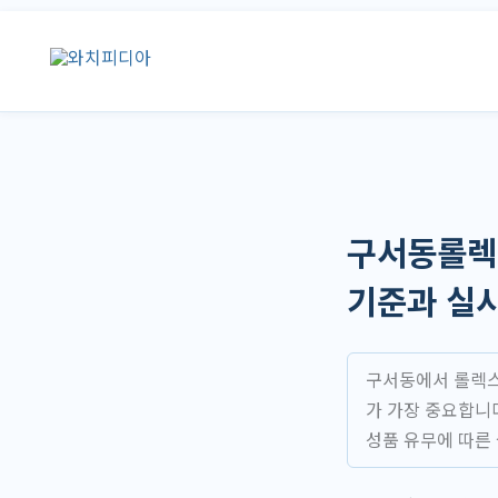
콘
텐
츠
로
건
너
뛰
기
구서동롤렉스
기준과 실
구서동에서 롤렉스
가 가장 중요합니
성품 유무에 따른