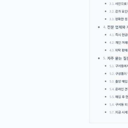
사진으로 
감가 요인
정확한 정
전문 업체와 
즉시 현금
개인 거래
위탁 판매
자주 묻는 질
구서동에서
구성품이 
출장 매입
온라인 견
매입 후 
구서동 외
지금 시세