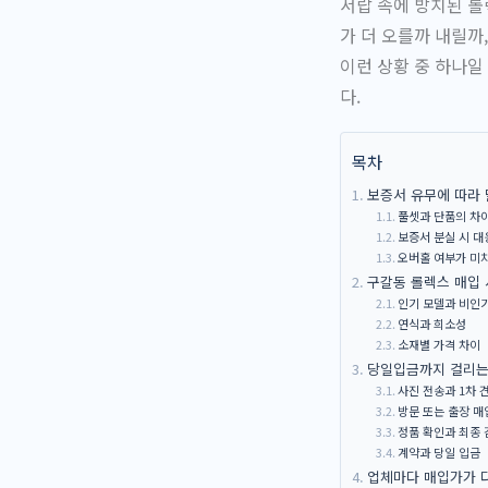
서랍 속에 방치된 롤
가 더 오를까 내릴까
이런 상황 중 하나일
다.
목차
보증서 유무에 따라
풀셋과 단품의 차
보증서 분실 시 대
오버홀 여부가 미
구갈동 롤렉스 매입
인기 모델과 비인
연식과 희소성
소재별 가격 차이
당일입금까지 걸리는
사진 전송과 1차 
방문 또는 출장 매
정품 확인과 최종 
계약과 당일 입금
업체마다 매입가가 