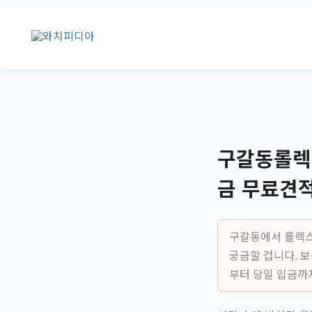
콘
텐
츠
로
건
너
뛰
기
구갈동롤렉스
금 무료견
구갈동에서 롤렉스
궁금할 겁니다. 
부터 당일 입금까