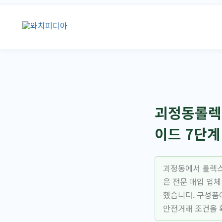
콘
텐
츠
로
건
너
뛰
기
괴정동롤렉스
이드 7단계
괴정동에서 롤렉스
은 전문 매입 업체
했습니다. 구성품
안전거래 조건을 