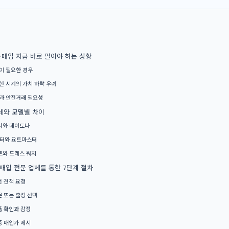
매입 지금 바로 팔아야 하는 상황
이 필요한 경우
한 시계의 가치 하락 우려
과 안전거래 필요성
세와 모델별 차이
너와 데이토나
터와 요트마스터
와 드레스 워치
입 전문 업체를 통한 7단계 절차
전 견적 요청
문 또는 출장 선택
품 확인과 감정
종 매입가 제시