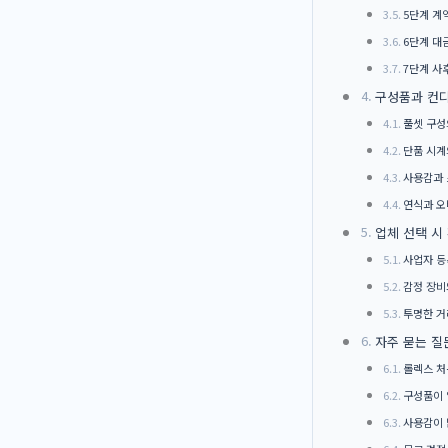
5단계 계
6단계 대
7단계 사
구성품과 컨디
풀셋 구성
단품 시계
사용감과
연식과 오
업체 선택 시
사업자 등
감정 장비
투명한 거
자주 묻는 질
롤렉스 처
구성품이 
사용감이 