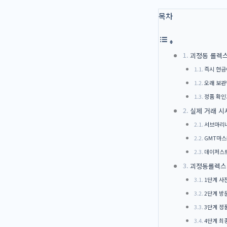
목차
괴정동 롤렉스
즉시 현금
오래 보관
정품 확인
실제 거래 시
서브마리
GMT마스
데이저스트
괴정동롤렉스매
1단계 사
2단계 방
3단계 정
4단계 최