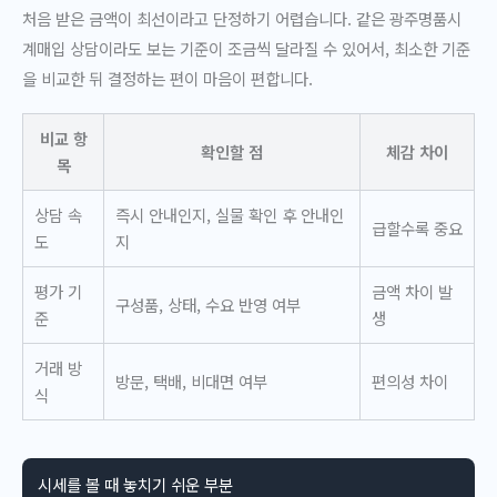
처음 받은 금액이 최선이라고 단정하기 어렵습니다. 같은 광주명품시
계매입 상담이라도 보는 기준이 조금씩 달라질 수 있어서, 최소한 기준
을 비교한 뒤 결정하는 편이 마음이 편합니다.
비교 항
확인할 점
체감 차이
목
상담 속
즉시 안내인지, 실물 확인 후 안내인
급할수록 중요
도
지
평가 기
금액 차이 발
구성품, 상태, 수요 반영 여부
준
생
거래 방
방문, 택배, 비대면 여부
편의성 차이
식
시세를 볼 때 놓치기 쉬운 부분