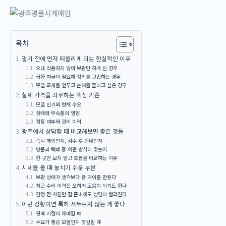
목차
팔기 전에 먼저 떠올리게 되는 현실적인 이유
오래 착용하지 않아 보관만 하게 된 경우
급한 자금이 필요해 정리를 고민하는 경우
모델 교체를 앞두고 손해를 줄이고 싶은 경우
실제 가격을 좌우하는 핵심 기준
모델 인기와 현재 수요
상태와 부속품의 영향
정품 여부와 관리 이력
광주에서 상담할 때 비교해보면 좋은 것들
즉시 매입인지, 검수 후 안내인지
방문과 택배 중 어떤 방식이 맞는지
한 곳만 보지 말고 흐름을 비교하는 이유
시세를 볼 때 놓치기 쉬운 부분
보관 상태가 생각보다 큰 차이를 만든다
최근 수리 이력은 오히려 도움이 되기도 한다
감정 전 사진만 잘 준비해도 상담이 빨라진다
이런 상황이면 특히 서두르지 않는 게 좋다
판매 시점이 애매할 때
수요가 좋은 모델인지 헷갈릴 때