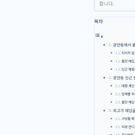
합니다.
목차
광안동에서 롤
지리적 접
출장 매입
인근 해운
광안동 인근 
대형 체인
업체별 주
출장 매입
최고가 매입을
구성품 확
외관 컨디
무브먼트 