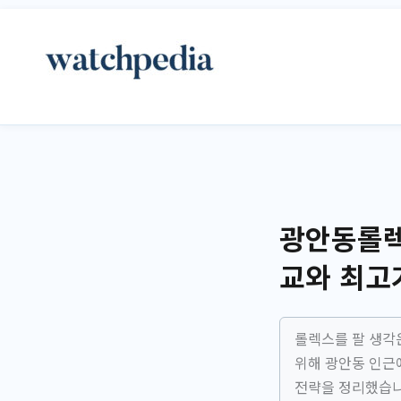
콘
텐
츠
로
건
너
뛰
기
광안동롤렉
교와 최고
롤렉스를 팔 생각
위해 광안동 인근
전략을 정리했습니