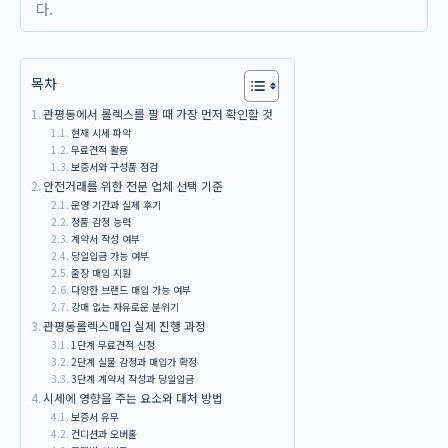
다.
목차
관평동에서 롤렉스를 팔 때 가장 먼저 확인할 것
현재 시세 파악
무료견적 활용
보증서와 구성품 점검
안전거래를 위한 전문 업체 선택 기준
운영 기간과 실제 후기
정품 감정 능력
계약서 작성 여부
당일입금 가능 여부
출장 매입 지원
다양한 브랜드 매입 가능 여부
강매 없는 자유로운 분위기
관평동롤렉스매입 실제 진행 과정
1단계 무료견적 신청
2단계 실물 감정과 매입가 확정
3단계 계약서 작성과 당일입금
시세에 영향을 주는 요소와 대처 방법
보증서 유무
컨디션과 오버홀