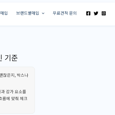
스매입
브랜드별매입
무료견적 문의
인 기준
 괜찮은지, 박스나
름과 감가 요소를
 흐름에 맞춰 체크