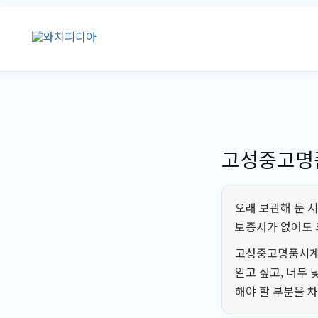
콘
텐
츠
로
건
너
뛰
기
고성중고명품
오래 보관해 둔 
보증서가 없어도 
고성중고명품시계를
알고 싶고, 너무 
해야 할 부분을 