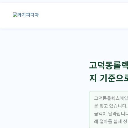
콘
텐
츠
로
건
너
뛰
기
고덕동롤렉
지 기준으
고덕동롤렉스매입을
를 찾고 있습니다
금액이 달라집니다
래 절차를 실제 