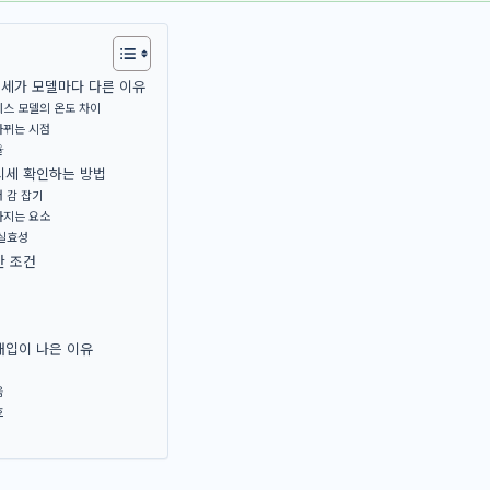
세가 모델마다 다른 이유
레스 모델의 온도 차이
바뀌는 시점
율
시세 확인하는 방법
 감 잡기
라지는 요소
 실효성
한 조건
매입이 나은 이유
움
호