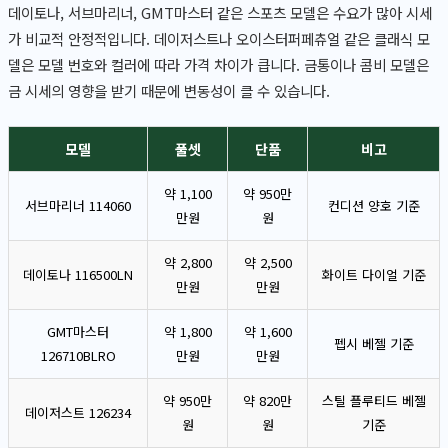
데이토나, 서브마리너, GMT마스터 같은 스포츠 모델은 수요가 많아 시세
가 비교적 안정적입니다. 데이저스트나 오이스터퍼페츄얼 같은 클래식 모
델은 모델 번호와 컬러에 따라 가격 차이가 큽니다. 금통이나 콤비 모델은
금 시세의 영향을 받기 때문에 변동성이 클 수 있습니다.
모델
풀셋
단품
비고
약 1,100
약 950만
서브마리너 114060
컨디션 양호 기준
만원
원
약 2,800
약 2,500
데이토나 116500LN
화이트 다이얼 기준
만원
만원
GMT마스터
약 1,800
약 1,600
펩시 베젤 기준
126710BLRO
만원
만원
약 950만
약 820만
스틸 플루티드 베젤
데이저스트 126234
원
원
기준