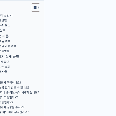
타이밍인가
인 방법
유지 요소
 신호
는 기준
보유 여부
입금 가능 여부
료 투명성
까지 실제 과정
시세 확인
가격 협의
금 지급
어떻게 책정되나요?
부담 없이 받을 수 있나요?
리너 중 어느 쪽이 시세가 높나요?
입이 가능한가요?
 가능한가요?
입가에 영향을 주나요?
중 어느 쪽이 유리한가요?