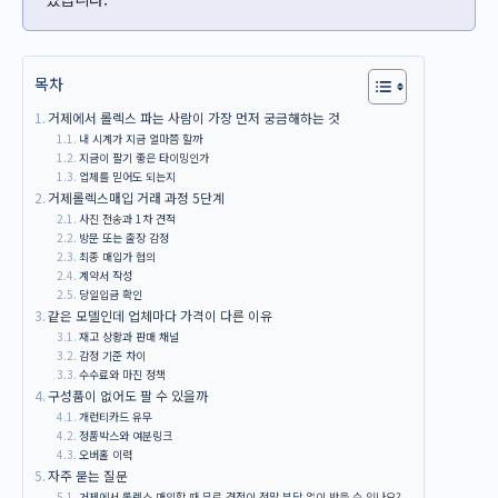
목차
거제에서 롤렉스 파는 사람이 가장 먼저 궁금해하는 것
내 시계가 지금 얼마쯤 할까
지금이 팔기 좋은 타이밍인가
업체를 믿어도 되는지
거제롤렉스매입 거래 과정 5단계
사진 전송과 1차 견적
방문 또는 출장 감정
최종 매입가 협의
계약서 작성
당일입금 확인
같은 모델인데 업체마다 가격이 다른 이유
재고 상황과 판매 채널
감정 기준 차이
수수료와 마진 정책
구성품이 없어도 팔 수 있을까
개런티카드 유무
정품박스와 여분링크
오버홀 이력
자주 묻는 질문
거제에서 롤렉스 매입할 때 무료 견적이 정말 부담 없이 받을 수 있나요?