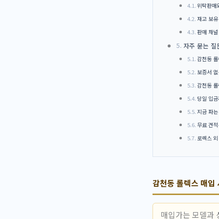
위탁판매와
재고 보유
판매 채널
자주 묻는 질
감천동 롤
보증서 없
감천동 롤
당일 입금
지금 파는
무료 견적
로렉스 외
감천동 롤렉스 매입
매입가는 모델과 