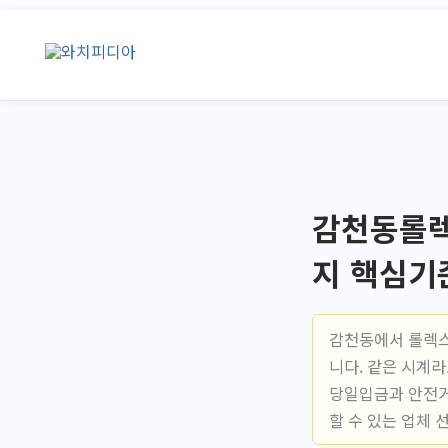
콘
텐
츠
로
건
너
뛰
기
감천동롤렉
지 핵심기
감천동에서 롤렉스
니다. 같은 시계
당일입금과 안전거
할 수 있는 업체