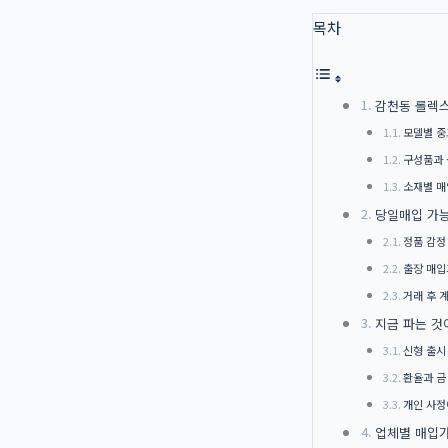
목차
감천동 롤렉스
모델별 중
구성품과 
소재별 매
당일매입 가능
정품 감정
출장 매입
거래 후 
지금 파는 것
신형 출시
환율과 금
개인 사정
업체별 매입가